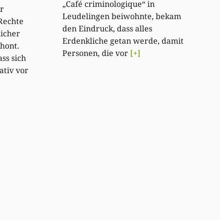
„Café criminologique“ in
r
Leudelingen beiwohnte, bekam
Rechte
den Eindruck, dass alles
licher
Erdenkliche getan werde, damit
hont.
Personen, die vor
[+]
ss sich
ativ vor