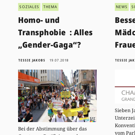
SOZIALES
THEMA
NEWS
S
Homo- und
Bess
Transphobie : Alles
Mädc
„Gender-Gaga“?
Frau
TESSIE JAKOBS
19.07.2018
TESSIE JA
Sieben J
Unterzei
Konventi
Bei der Abstimmung über das
vom Parl