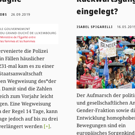
eingelegt?
KOBS
26.09.2019
ISABEL SPIGARELLI
16.05.201
ervenierte die Polizei
in Fällen häuslicher
231-mal kam es zu einer
Staatsanwaltschaft
gten Wegweisung des*der
. Damit sind die Zahlen
Der Aufmarsch der polit
eich zum Vorjahr leicht
und gesellschaftlichen An
egen. Eine Wegweisung
Gender-Fraktion sowie d
n der Regel 14 Tage, kann
Entwicklung homophobe
age jedoch auf bis zu drei
Bewegungen sind ein
verlängert werden
[+]
.
europäisches Sorgenkind