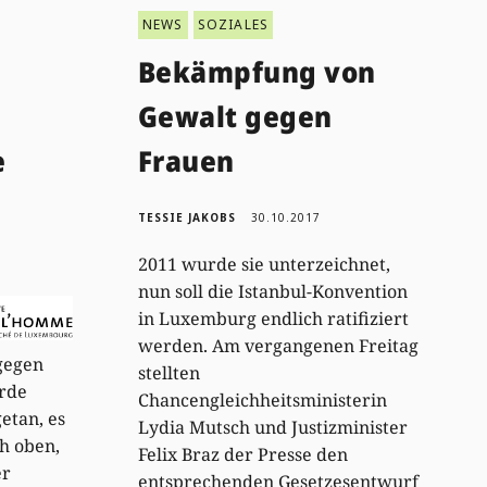
NEWS
SOZIALES
Bekämpfung von
Gewalt gegen
e
Frauen
TESSIE JAKOBS
30.10.2017
2011 wurde sie unterzeichnet,
nun soll die Istanbul-Konvention
in Luxemburg endlich ratifiziert
werden. Am vergangenen Freitag
gegen
stellten
rde
Chancengleichheitsministerin
getan, es
Lydia Mutsch und Justizminister
ch oben,
Felix Braz der Presse den
er
entsprechenden Gesetzesentwurf