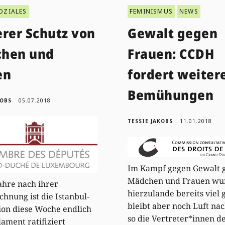
OZIALES
FEMINISMUS
NEWS
erer Schutz von
Gewalt gegen
hen und
Frauen: CCDH
en
fordert weiter
Bemühungen
KOBS
05.07.2018
TESSIE JAKOBS
11.01.2018
Im Kampf gegen Gewalt 
Mädchen und Frauen wu
ahre nach ihrer
hierzulande bereits viel 
chnung ist die Istanbul-
bleibt aber noch Luft na
on diese Woche endlich
so die Vertreter*innen d
ament ratifiziert