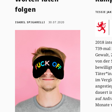
folgen
TESSIE JA
ISABEL SPIGARELLI
30.07.2020
2018 int
739-mal 
Gewalt, 
von der 
bewilli
Täter*in
im Vergl
angesti
dauert i
auf Anfr
Monate 