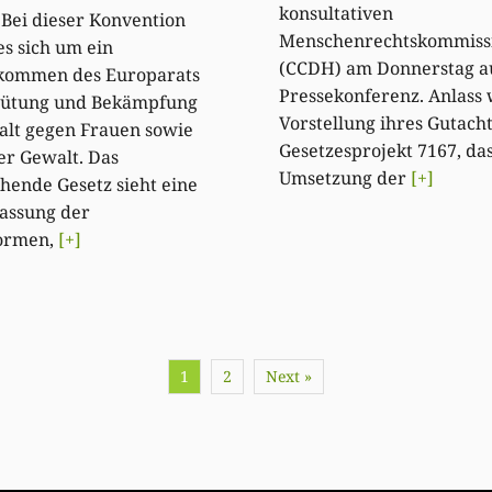
konsultativen
Bei dieser Konvention
Menschenrechtskommiss
es sich um ein
(CCDH) am Donnerstag au
kommen des Europarats
Pressekonferenz. Anlass 
hütung und Bekämpfung
Vorstellung ihres Gutach
alt gegen Frauen sowie
Gesetzesprojekt 7167, das
er Gewalt. Das
Umsetzung der
[+]
hende Gesetz sieht eine
assung der
ormen,
[+]
1
2
Next »