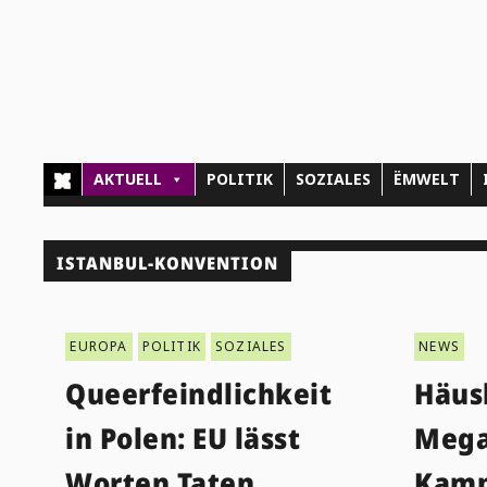
AKTUELL
POLITIK
SOZIALES
ËMWELT
ISTANBUL-KONVENTION
EUROPA
POLITIK
SOZIALES
NEWS
Queerfeindlichkeit
Häus
in Polen: EU lässt
Mega
Worten Taten
Kam