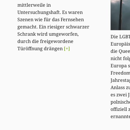
mittlerweile in
Untersuchungshaft. Es waren
Szenen wie für das Fernsehen
gemacht. Ein riesiger schwarzer
Schrank wird umgeworfen,
Die LGBT
durch die freigewordene
Europäis
Türöffnung drängen
[+]
die Quee
nicht fo
Europa s
Freedom 
Jahresta
Anlass z
es zwei J
polnisch
offiziel
ernannte