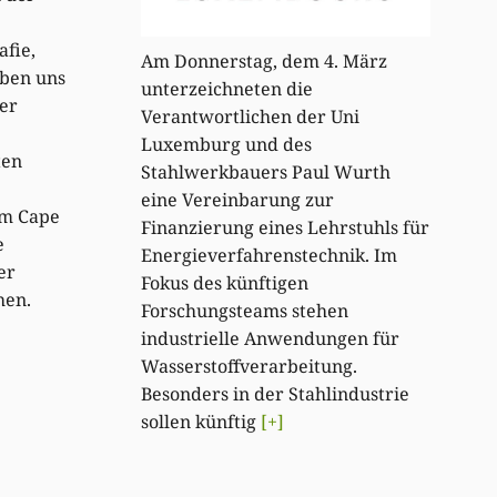
afie,
Am Donnerstag, dem 4. März
aben uns
unterzeichneten die
er
Verantwortlichen der Uni
Luxemburg und des
ten
Stahlwerkbauers Paul Wurth
eine Vereinbarung zur
Im Cape
Finanzierung eines Lehrstuhls für
e
Energieverfahrenstechnik. Im
er
Fokus des künftigen
hen.
Forschungsteams stehen
industrielle Anwendungen für
Wasserstoffverarbeitung.
Besonders in der Stahlindustrie
sollen künftig
[+]