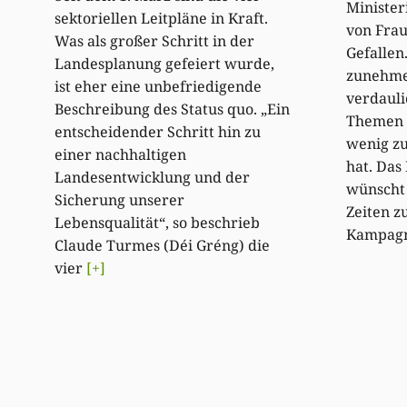
Minister
sektoriellen Leitpläne in Kraft.
von Fra
Was als großer Schritt in der
Gefallen.
Landesplanung gefeiert wurde,
zunehmen
ist eher eine unbefriedigende
verdaul
Beschreibung des Status quo. „Ein
Themen g
entscheidender Schritt hin zu
wenig z
einer nachhaltigen
hat. Das 
Landesentwicklung und der
wünscht 
Sicherung unserer
Zeiten zu
Lebensqualität“, so beschrieb
Kampag
Claude Turmes (Déi Gréng) die
vier
[+]