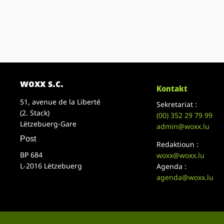
woxx s.c.
Kontakt
51, avenue de la Liberté
Sekretariat :
(2. Stack)
(00)
352 29 79 99
Lëtzebuerg-Gare
admin@woxx.lu
Post
Redaktioun :
BP 684
woxx@woxx.lu
L-2016 Lëtzebuerg
Agenda :
agenda@woxx.lu