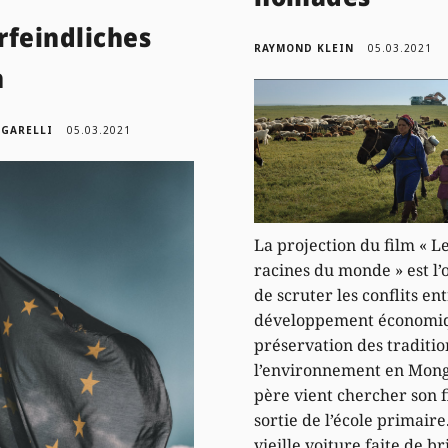
rfeindliches
RAYMOND KLEIN
05.03.2021
n
IGARELLI
05.03.2021
La projection du film « L
racines du monde » est l’
de scruter les conflits en
développement économiq
préservation des traditio
l’environnement en Mong
père vient chercher son fi
sortie de l’école primaire
vieille voiture faite de br