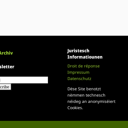
Juristesch
Archiv
Informatiounen
Droit de réponse
letter
Impressum
Datenschutz
Dëse Site benotzt
nëmmen technesch
néideg an anonymiséiert
Cookies.