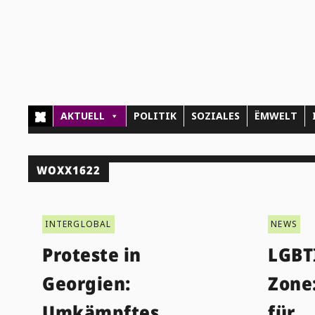
AKTUELL
POLITIK
SOZIALES
ËMWELT
WOXX1622
INTERGLOBAL
NEWS
Proteste in
LGBT
Georgien:
Zone
Umkämpftes
für