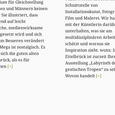
ium für Gleichstellung
Schnittstelle von
uen und Männern keinen
Installationskunst, Fotogr
 Sie illustriert, dass
Film und Malerei. Wir h
d auf leicht
mit der Künstlerin darüb
iche, medienwirksame
unterhalten, was sie am
esetzt wird und sich
multidisziplinären Arbei
um Besseren verändert
schätzt und woraus sie
Mega ist nostalgisch. Es
Inspiration zieht. woxx: 
sich die guten alten
Ettelbrück ist zurzeit Ihr
rück, als es für
Ausstellung „Labyrinth d
nen
[+]
gestischen Tropen“ zu se
Wovon handelt
[+]