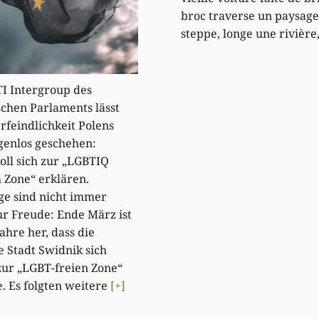
broc traverse un paysage
steppe, longe une rivière
I Intergroup des
chen Parlaments lässt
rfeindlichkeit Polens
lgenlos geschehen:
oll sich zur „LGBTIQ
Zone“ erklären.
ge sind nicht immer
ur Freude: Ende März ist
ahre her, dass die
e Stadt Swidnik sich
l zur „LGBT-freien Zone“
. Es folgten weitere
[+]