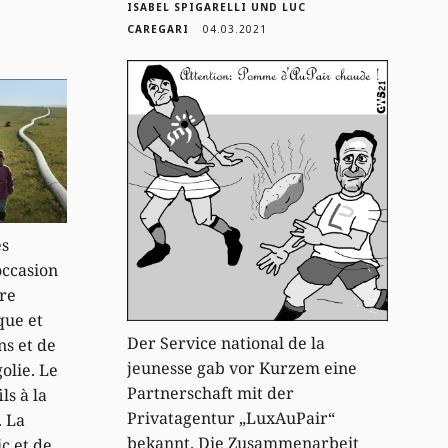
ISABEL SPIGARELLI UND LUC
CAREGARI
04.03.2021
es
occasion
tre
ue et
Der Service national de la
ns et de
jeunesse gab vor Kurzem eine
olie. Le
Partnerschaft mit der
ls à la
Privatagentur „LuxAuPair“
. La
bekannt. Die Zusammenarbeit
ic et de