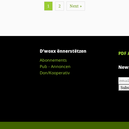
1
2
Next »
D’woxx ënnerstëtzen
PDF 
Abonnements
Pub - Annoncen
News
Don/Kooperativ