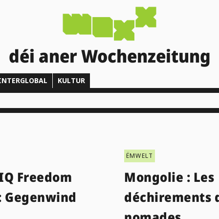
déi aner Wochenzeitung
INTERGLOBAL
KULTUR
ËMWELT
IQ Freedom
Mongolie : Les
: Gegenwind
déchirements 
nomades