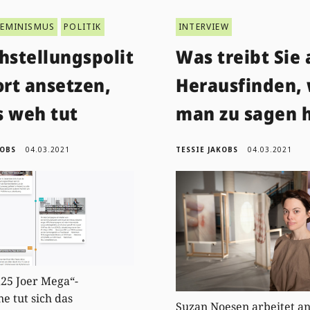
FEMINISMUS
POLITIK
INTERVIEW
hstellungspolit
Was treibt Sie 
ort ansetzen,
Herausfinden,
s weh tut
man zu sagen 
KOBS
04.03.2021
TESSIE JAKOBS
04.03.2021
„25 Joer Mega“-
 tut sich das
Suzan Noesen arbeitet an