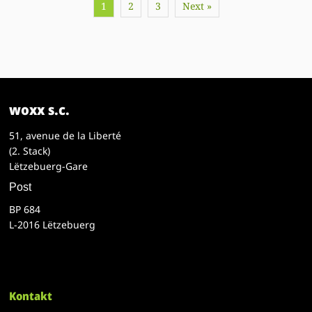
1
2
3
Next »
woxx s.c.
51, avenue de la Liberté
(2. Stack)
Lëtzebuerg-Gare
Post
BP 684
L-2016 Lëtzebuerg
Kontakt