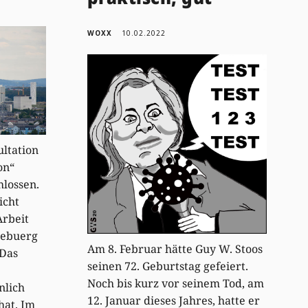
WOXX
10.02.2022
ltation
on“
lossen.
icht
Arbeit
zebuerg
Am 8. Februar hätte Guy W. Stoos
 Das
seinen 72. Geburtstag gefeiert.
Noch bis kurz vor seinem Tod, am
nlich
12. Januar dieses Jahres, hatte er
hat. Im