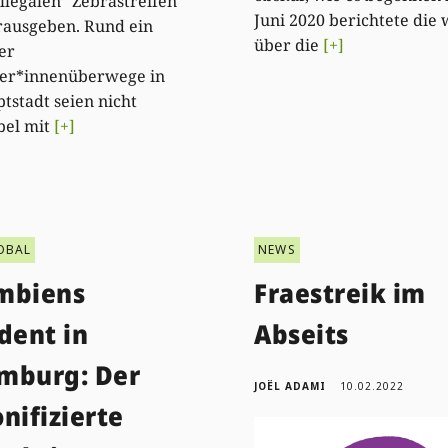
illegalen“ Zebrastreifen
Juni 2020 berichtete die
rausgeben. Rund ein
über die
[+]
der
er*innenüberwege in
tstadt seien nicht
bel mit
[+]
OBAL
NEWS
mbiens
Fraestreik im
dent in
Abseits
mburg: Der
JOËL ADAMI
10.02.2022
nifizierte