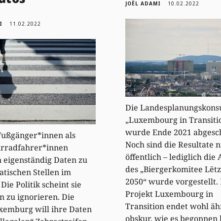
JOËL ADAMI
10.02.2022
I
11.02.2022
Die Landesplanungskonsu
„Luxembourg in Transiti
wurde Ende 2021 abgesch
Fußgänger*innen als
Noch sind die Resultate n
hrradfahrer*innen
öffentlich – lediglich die 
 eigenständig Daten zu
des „Biergerkomitee Lët
tischen Stellen im
2050“ wurde vorgestellt.
Die Politik scheint sie
Projekt Luxembourg in
n zu ignorieren. Die
Transition endet wohl äh
xemburg will ihre Daten
obskur, wie es begonnen 