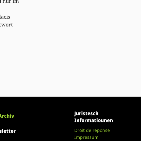
n nur im
acis
ntwort
Juristesch
Archiv
Informatiounen
Droit de réponse
letter
Impressum