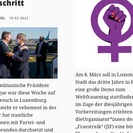
schritt
KEL
10.02.2022
Am 8. März soll in Luxe
Stadt das dritte Jahre in 
mbianische Präsident
eine große Demo zum
que war diese Woche auf
Weltfrauentag stattfinde
besuch in Luxemburg.
im Zuge der diesjährigen
steht er vehement in der
Vorbereitungen erlebten
r hat staatliche
dieOrganisator*innen de
ionen mit Partei- und
„Fraestreik“ (JIF) eine bö
reunden durchsetzt und