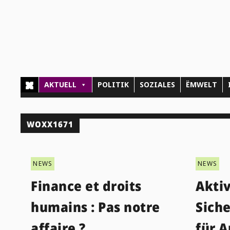
AKTUELL
POLITIK
SOZIALES
ËMWELT
WOXX1671
NEWS
NEWS
Finance et droits
Aktiv
humains : Pas notre
Sich
affaire ?
für A