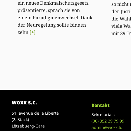
ein neues Denkmalschutzgesetz
so nicht
präsentierte, sprach sie von
der Justi
einem Paradigmenwechsel. Dank
die Wah
der Neuregelung sollte binnen
viele Wa
zehn
[+]
mit 39 T
woxx s.c.
Kontakt
51, avenue de la Liberté
Sekretariat :
(2. Stack)
(00)
352 29 79 99
Lëtzebuerg-Gare
admin@woxx.lu