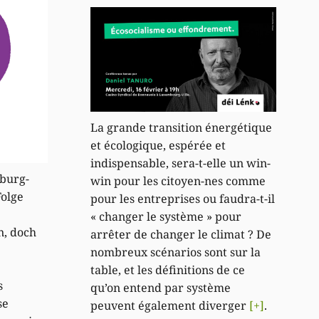
La grande transition énergétique
et écologique, espérée et
indispensable, sera-t-elle un win-
mburg-
win pour les citoyen-nes comme
Folge
pour les entreprises ou faudra-t-il
« changer le système » pour
n, doch
arrêter de changer le climat ? De
nombreux scénarios sont sur la
table, et les définitions de ce
s
qu’on entend par système
se
peuvent également diverger
[+]
.