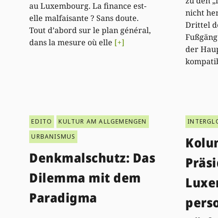
zu den „
au Luxembourg. La finance est-
nicht he
elle malfaisante ? Sans doute.
Drittel 
Tout d’abord sur le plan général,
Fußgäng
dans la mesure où elle
[+]
der Haup
kompati
EDITO
KULTUR AM ALLGEMENGEN
INTERGL
URBANISMUS
Kolu
Denkmalschutz: Das
Präsi
Dilemma mit dem
Luxe
Paradigma
perso