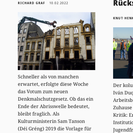
Rück
RICHARD GRAF
10.02.2022
KNUT HEN
Schneller als von manchen
erwartet, erfolgte diese Woche
Der kolu
das Votum zum neuen
Iván Du
Denkmalschutzgesetz. Ob das ein
Arbeits
Ende der Abrisswelle bedeutet,
Zuhause 
bleibt fraglich. Als
Kritik: E
Kulturministerin Sam Tanson
Institut
(Déi Gréng) 2019 die Vorlage für
Jugendf