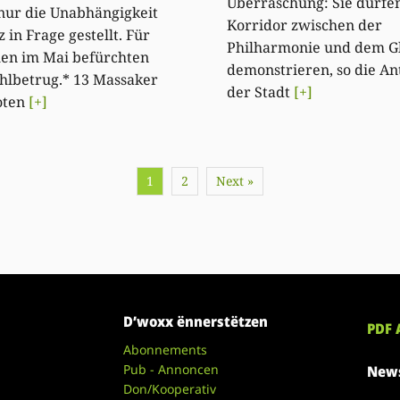
Überraschung: Sie dürfe
 nur die Unabhängigkeit
Korridor zwischen der
z in Frage gestellt. Für
Philharmonie und dem Gl
len im Mai befürchten
demonstrieren, so die A
hlbetrug.* 13 Massaker
der Stadt
[+]
oten
[+]
1
2
Next »
D’woxx ënnerstëtzen
PDF 
Abonnements
Pub - Annoncen
News
Don/Kooperativ