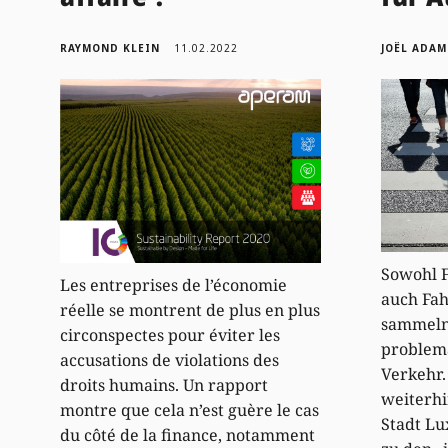
RAYMOND KLEIN
11.02.2022
JOËL ADAM
Sowohl 
Les entreprises de l’économie
auch Fa
réelle se montrent de plus en plus
sammeln
circonspectes pour éviter les
problema
accusations de violations des
Verkehr. 
droits humains. Un rapport
weiterhi
montre que cela n’est guère le cas
Stadt Lu
du côté de la finance, notamment