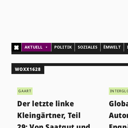
AKTUELL
POLITIK
SOZIALES
ËMWELT
WOXX1628
GAART
INTERGL
Der letzte linke
Glob
Kleingärtner, Teil
Auto
29: Von Saatgut und
Engp