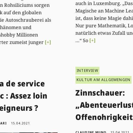
auch in Luxemburg. „Das
n Rohsiliciums sorgen
Magische an Machine Le
k auf den globalen
ist, dass keine Magie dahi
ie Autoschrauberei als
Nur pure Mathematik, Lo
phänomen und
natürlich etwas Zufall u
shobby Millionen
…“ So
[+]
rter zumeist junger
[+]
INTERVIEW
KULTUR AM ALLGEMENGEN
a de service
Zinnschauer:
c : Assez loin
„Abenteuerlus
eigneurs ?
Offenohrigkeit
GARI
15.04.2021
CLAUDINE MUNO
15.04.2021