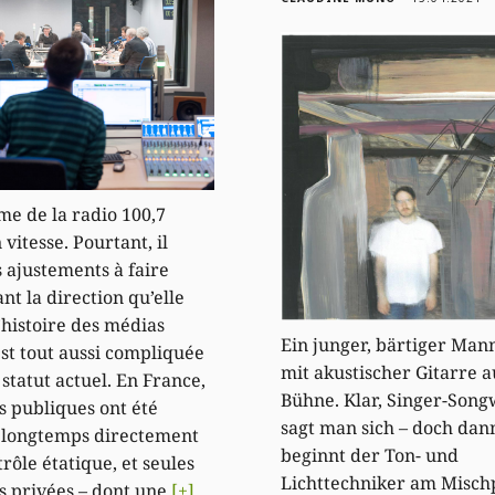
me de la radio 100,7
vitesse. Pourtant, il
s ajustements à faire
nt la direction qu’elle
’histoire des médias
Ein junger, bärtiger Mann
est tout aussi compliquée
mit akustischer Gitarre a
 statut actuel. En France,
Bühne. Klar, Singer-Songw
os publiques ont été
sagt man sich – doch dan
 longtemps directement
beginnt der Ton- und
rôle étatique, et seules
Lichttechniker am Misch
os privées – dont une
[+]