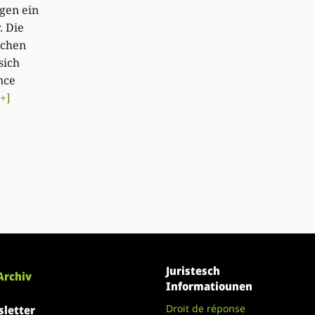
gen ein
. Die
ochen
sich
nce
[+]
Juristesch
Archiv
Informatiounen
Droit de réponse
letter