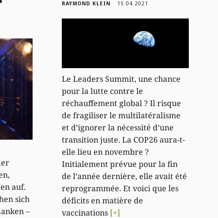
RAYMOND KLEIN
15.04.2021
Le Leaders Summit, une chance
pour la lutte contre le
réchauffement global ? Il risque
de fragiliser le multilatéralisme
et d’ignorer la nécessité d’une
transition juste. La COP26 aura-t-
elle lieu en novembre ?
der
Initialement prévue pour la fin
en,
de l’année dernière, elle avait été
en auf.
reprogrammée. Et voici que les
hen sich
déficits en matière de
danken –
vaccinations
[+]