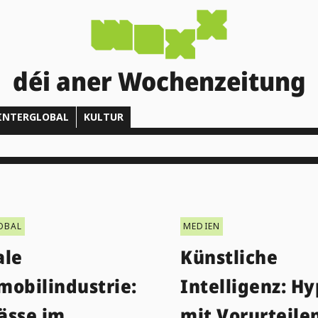
déi aner Wochenzeitung
INTERGLOBAL
KULTUR
OBAL
MEDIEN
ale
Künstliche
mobilindustrie:
Intelligenz: H
ässe im
mit Vorurteile