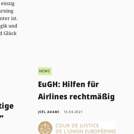
 einzig
arning
nter ist.
gik und
nd Glück
NEWS
EuGH: Hilfen für
Airlines rechtmäßig
tige
JOËL ADAMI
15.04.2021
”