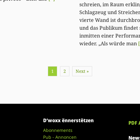
schreien, im Raum erklin
Schlagzeug und Streicher
vierte Wand ist durchbr
und das Publikum findet 
inmitten einer Performa
wieder. „Als würde man
1
2
Next »
D’woxx ënnerstëtzen
PDF 
Abonnements
Pub - Annoncen
News