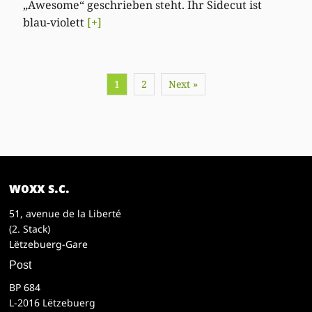
„Awesome“ geschrieben steht. Ihr Sidecut ist
blau-violett
[+]
1
2
Next »
woxx s.c.
51, avenue de la Liberté
(2. Stack)
Lëtzebuerg-Gare
Post
BP 684
L-2016 Lëtzebuerg