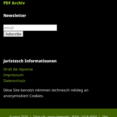
PDF Archiv
Newsletter
Juristesch Informatiounen
Droit de réponse
Impressum
Datenschutz
Dëse Site benotzt nëmmen technesch néideg an
anonymiséiert Cookies.
© woxx 2026 | Titre-clé : woxx (internet) - ISSN : 2418-4004 |
This